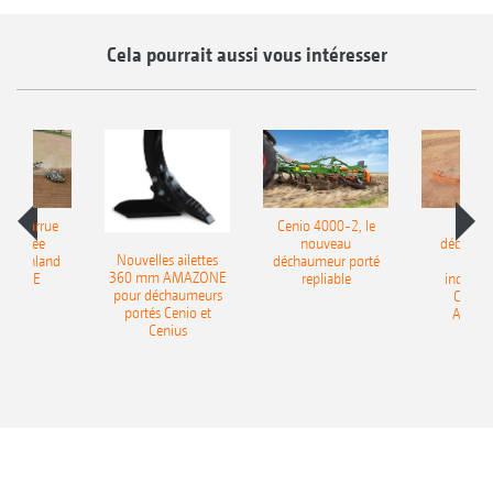
Cela pourrait aussi vous intéresser
le charrue
Cenio 4000-2, le
Nouve
-portée
nouveau
déchaum
Nouvelles ailettes
400 Onland
déchaumeur porté
disq
360 mm AMAZONE
AZONE
repliable
indépen
pour déchaumeurs
Catros
portés Cenio et
AMAZ
Cenius