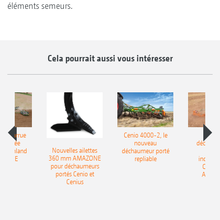
éléments semeurs.
Cela pourrait aussi vous intéresser
le charrue
Cenio 4000-2, le
Nouve
-portée
nouveau
déchaum
Nouvelles ailettes
400 Onland
déchaumeur porté
disq
360 mm AMAZONE
AZONE
repliable
indépen
pour déchaumeurs
Catros
portés Cenio et
AMAZ
Cenius