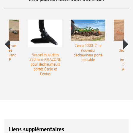
le charrue
Cenio 4000-2, le
Nouve
-portée
nouveau
déchaum
Nouvelles ailettes
400 Onland
déchaumeur porté
disq
360 mm AMAZONE
AZONE
repliable
indépen
pour déchaumeurs
Catros
portés Cenio et
AMAZ
Cenius
Liens supplémentaires