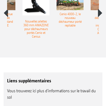
le charrue
Cenio 4000-2, le
Nouve
-portée
nouveau
déchaum
Nouvelles ailettes
400 Onland
déchaumeur porté
disq
360 mm AMAZONE
AZONE
repliable
indépen
pour déchaumeurs
Catros
portés Cenio et
AMAZ
Cenius
Liens supplémentaires
Vous trouverez ici plus d'informations sur le travail du
sol