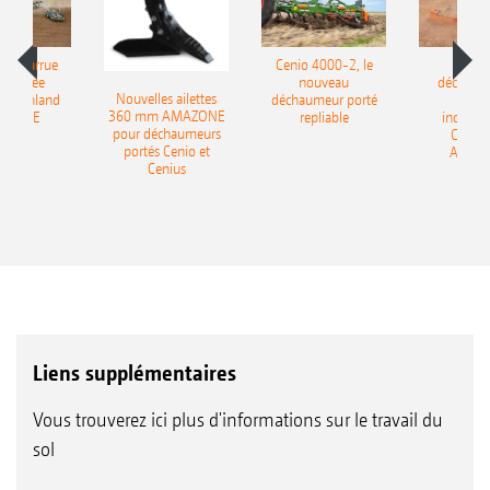
le charrue
Cenio 4000-2, le
Nouve
-portée
nouveau
déchaum
Nouvelles ailettes
400 Onland
déchaumeur porté
disq
360 mm AMAZONE
AZONE
repliable
indépen
pour déchaumeurs
Catros
portés Cenio et
AMAZ
Cenius
Liens supplémentaires
Vous trouverez ici plus d'informations sur le travail du
sol