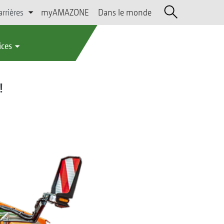
arrières
myAMAZONE
Dans le monde
ices
!