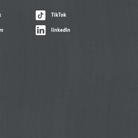
k
TikTok
am
linkedIn