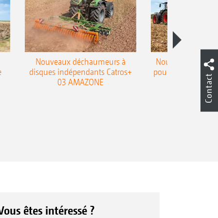
Nouveaux déchaumeurs à
Nouvelle double h
e
disques indépendants Catros+
pour le déchaumeur
Contact
03 AMAZONE
Cobra
Vous êtes intéressé ?