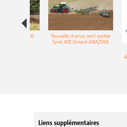
charrue Teres 300
Nouvelle charrue semi-portée
Tyrok 400 Onland AMAZONE
A
Liens supplémentaires