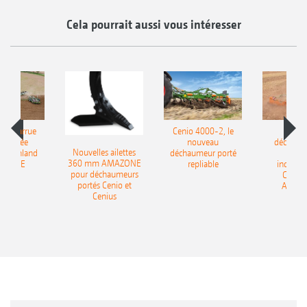
Cela pourrait aussi vous intéresser
le charrue
Cenio 4000-2, le
Nouve
-portée
nouveau
déchaum
Nouvelles ailettes
400 Onland
déchaumeur porté
disq
360 mm AMAZONE
AZONE
repliable
indépen
pour déchaumeurs
Catros
portés Cenio et
AMAZ
Cenius