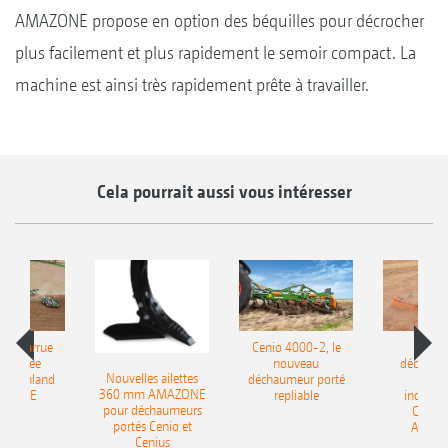
AMAZONE propose en option des béquilles pour décrocher
plus facilement et plus rapidement le semoir compact. La
machine est ainsi très rapidement prête à travailler.
Cela pourrait aussi vous intéresser
le charrue
Cenio 4000-2, le
Nouve
-portée
nouveau
déchaum
Nouvelles ailettes
400 Onland
déchaumeur porté
disq
360 mm AMAZONE
AZONE
repliable
indépen
pour déchaumeurs
Catros
portés Cenio et
AMAZ
Cenius