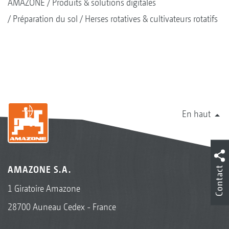
AMAZONE
Produits & solutions digitales
Préparation du sol
Herses rotatives & cultivateurs rotatifs
En haut
AMAZONE S.A.
Contact
1 Giratoire Amazone
28700 Auneau Cedex - France