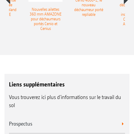
le charrue
Cenio 4000-2, le
Nouve
-portée
nouveau
déchaum
Nouvelles ailettes
400 Onland
déchaumeur porté
disq
360 mm AMAZONE
AZONE
repliable
indépen
pour déchaumeurs
Catros
portés Cenio et
AMAZ
Cenius
Liens supplémentaires
Vous trouverez ici plus d'informations sur le travail du
sol
Prospectus