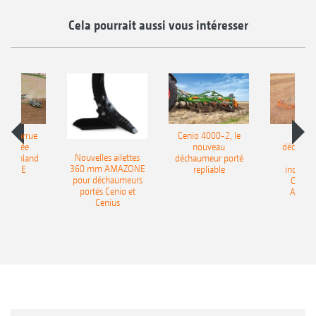
Cela pourrait aussi vous intéresser
le charrue
Cenio 4000-2, le
Nouve
-portée
nouveau
déchaum
Nouvelles ailettes
400 Onland
déchaumeur porté
disq
360 mm AMAZONE
AZONE
repliable
indépen
pour déchaumeurs
Catros
portés Cenio et
AMAZ
Cenius