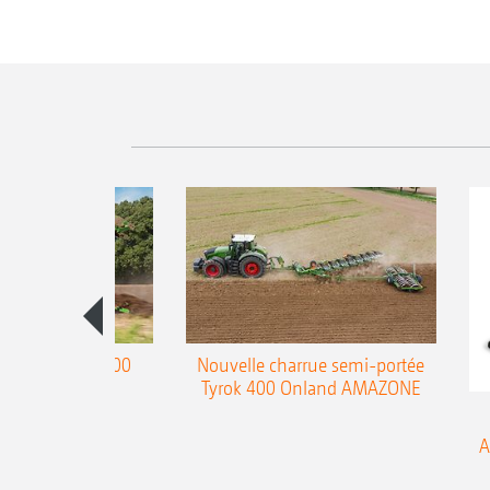
charrue Teres 300
Nouvelle charrue semi-portée
Tyrok 400 Onland AMAZONE
A