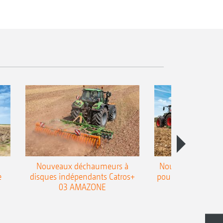
Nouveaux déchaumeurs à
Nouvelle double h
e
disques indépendants Catros+
pour le déchaumeur
03 AMAZONE
Cobra