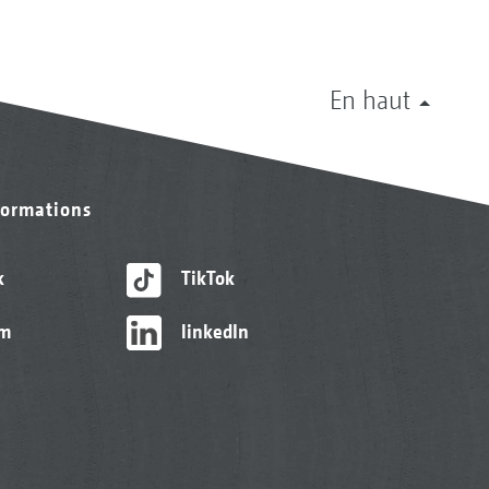
En haut
formations
k
TikTok
am
linkedIn