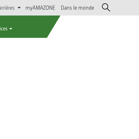
arrières
myAMAZONE
Dans le monde
ices