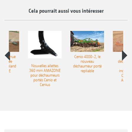
Cela pourrait aussi vous intéresser
le charrue
Cenio 4000-2, le
Nouve
-portée
nouveau
déchaum
Nouvelles ailettes
400 Onland
déchaumeur porté
disq
360 mm AMAZONE
AZONE
repliable
indépen
pour déchaumeurs
Catros
portés Cenio et
AMAZ
Cenius