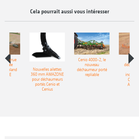
Cela pourrait aussi vous intéresser
le charrue
Cenio 4000-2, le
Nouve
-portée
nouveau
déchaum
Nouvelles ailettes
400 Onland
déchaumeur porté
disq
360 mm AMAZONE
AZONE
repliable
indépen
pour déchaumeurs
Catros
portés Cenio et
AMAZ
Cenius