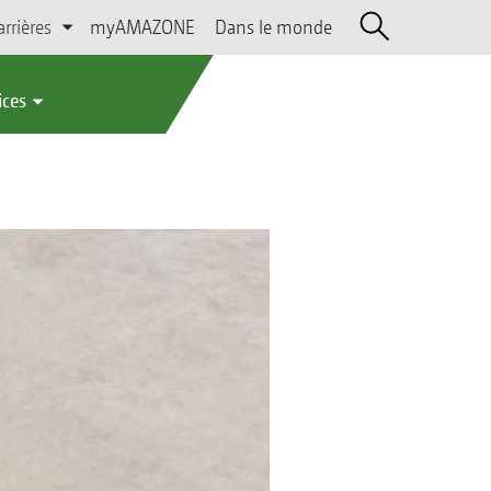
arrières
myAMAZONE
Dans le monde
ices