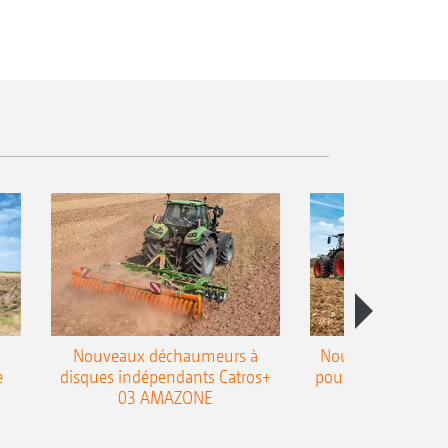
Nouveaux déchaumeurs à
Nouvelle double h
e
disques indépendants Catros+
pour le déchaumeur
03 AMAZONE
Cobra