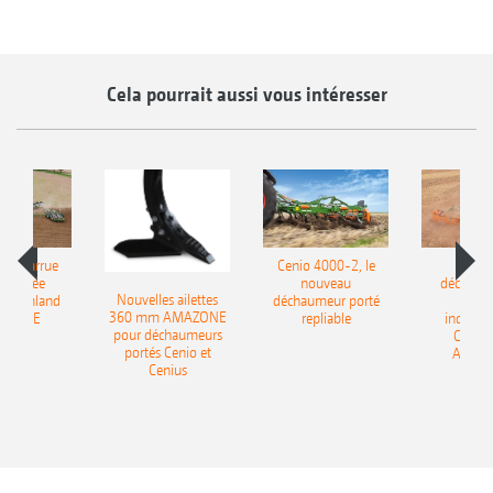
Cela pourrait aussi vous intéresser
le charrue
Cenio 4000-2, le
Nouve
-portée
nouveau
déchaum
Nouvelles ailettes
400 Onland
déchaumeur porté
disq
360 mm AMAZONE
AZONE
repliable
indépen
pour déchaumeurs
Catros
portés Cenio et
AMAZ
Cenius