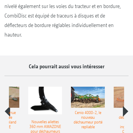
nivelé également sur les voies du tracteur et en bordure,
CombiDisc est équipé de traceurs à disques et de
déflecteurs de bordure réglables individuellement en
hauteur.
Cela pourrait aussi vous intéresser
le charrue
Cenio 4000-2, le
Nouve
-portée
nouveau
déchaum
Nouvelles ailettes
400 Onland
déchaumeur porté
disq
360 mm AMAZONE
AZONE
repliable
indépen
pour déchaumeurs
Catros