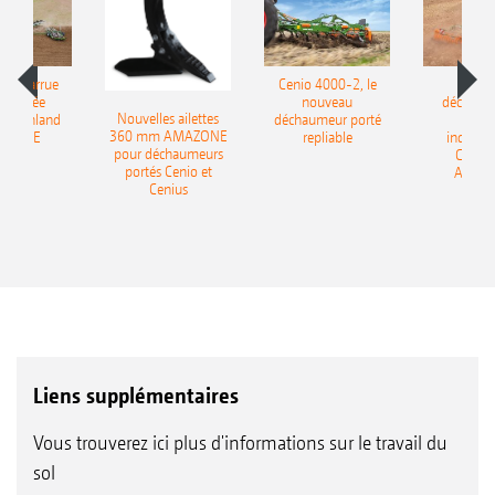
le charrue
Cenio 4000-2, le
Nouve
-portée
nouveau
déchaum
Nouvelles ailettes
400 Onland
déchaumeur porté
disq
360 mm AMAZONE
AZONE
repliable
indépen
pour déchaumeurs
Catros
portés Cenio et
AMAZ
Cenius
Liens supplémentaires
Vous trouverez ici plus d'informations sur le travail du
sol