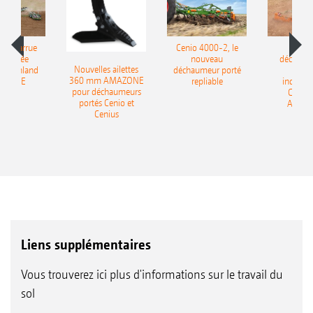
le charrue
Cenio 4000-2, le
Nouve
-portée
nouveau
déchaum
Nouvelles ailettes
400 Onland
déchaumeur porté
disq
360 mm AMAZONE
AZONE
repliable
indépen
pour déchaumeurs
Catros
portés Cenio et
AMAZ
Cenius
Liens supplémentaires
Vous trouverez ici plus d'informations sur le travail du
sol