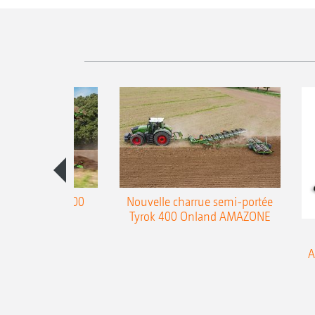
charrue Teres 300
Nouvelle charrue semi-portée
Tyrok 400 Onland AMAZONE
A