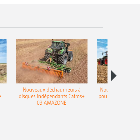
Nouveaux déchaumeurs à
Nouvelle double h
e
disques indépendants Catros+
pour le déchaumeur
03 AMAZONE
Cobra