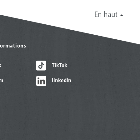
En haut
formations
k
TikTok
am
linkedIn