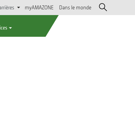
arrières
myAMAZONE
Dans le monde
ices