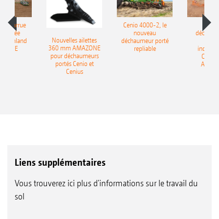
le charrue
Cenio 4000-2, le
Nouve
-portée
nouveau
déchaum
Nouvelles ailettes
400 Onland
déchaumeur porté
disq
360 mm AMAZONE
AZONE
repliable
indépen
pour déchaumeurs
Catros
portés Cenio et
AMAZ
Cenius
Liens supplémentaires
Vous trouverez ici plus d'informations sur le travail du
sol