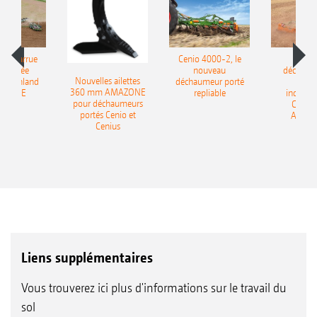
le charrue
Cenio 4000-2, le
Nouve
-portée
nouveau
déchaum
Nouvelles ailettes
400 Onland
déchaumeur porté
disq
360 mm AMAZONE
AZONE
repliable
indépen
pour déchaumeurs
Catros
portés Cenio et
AMAZ
Cenius
Liens supplémentaires
Vous trouverez ici plus d'informations sur le travail du
sol