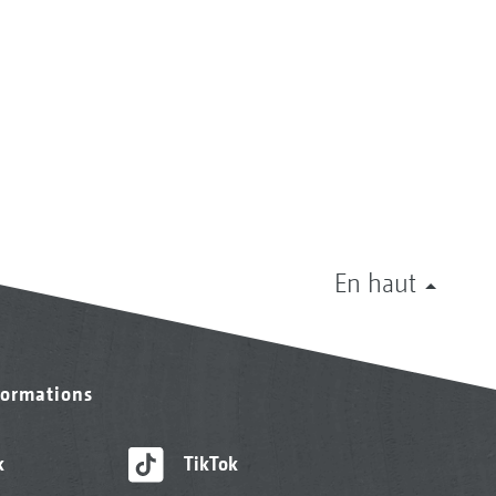
En haut
formations
k
TikTok