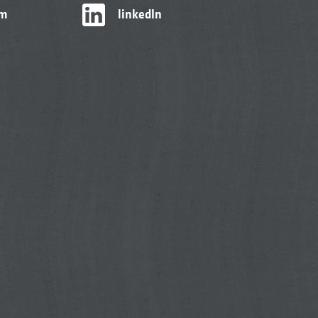
am
linkedIn