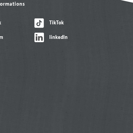
formations
k
TikTok
am
linkedIn