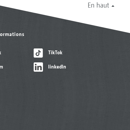
En haut
formations
k
TikTok
am
linkedIn