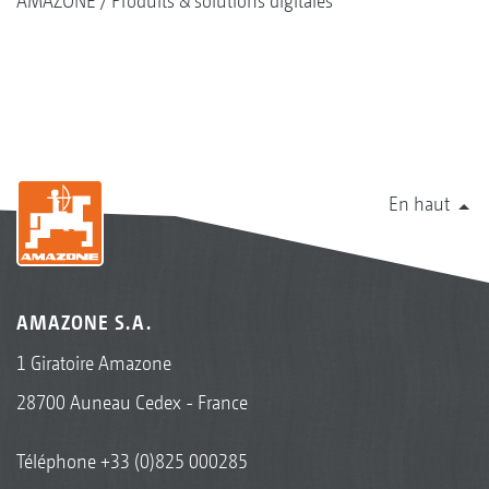
AMAZONE
Produits & solutions digitales
En haut
AMAZONE S.A.
1 Giratoire Amazone
28700 Auneau Cedex - France
Téléphone
+33 (0)825 000285