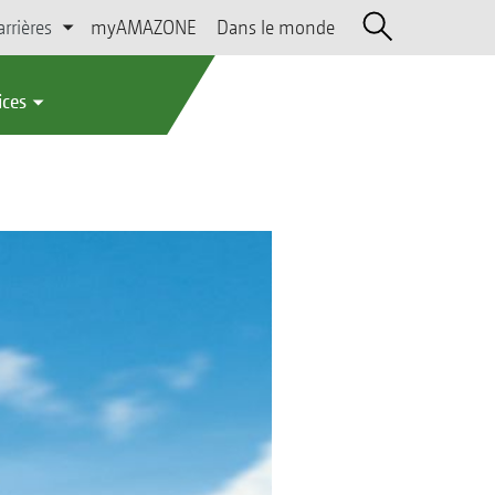
arrières
myAMAZONE
Dans le monde
ices