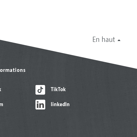
En haut
formations
k
TikTok
am
linkedIn