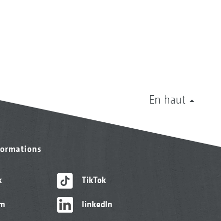
En haut
formations
k
TikTok
am
linkedIn