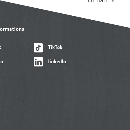
formations
k
TikTok
am
linkedIn