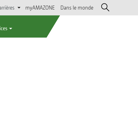
arrières
myAMAZONE
Dans le monde
ices