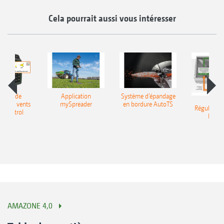
Cela pourrait aussi vous intéresser
ction de
Application
Système d’épandage
nce des vents
mySpreader
en bordure AutoTS
Régulation
dControl
Profis
AMAZONE 4,0