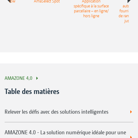
lect Row
AmaSelect Spot
Application
Coup
spécifique à la surface
automati
parcellaire – en ligne/
fourrière e
hors ligne
de rangs G
jusqu’à
AMAZONE 4,0
Table des matières
Relever les défis avec des solutions intelligentes
AMAZONE 4.0 - La solution numérique idéale pour une