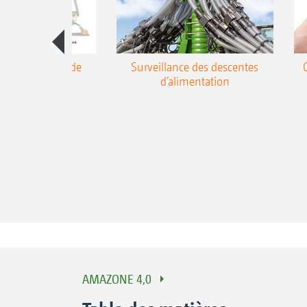
ion des temps de
Surveillance des descentes
e – AutoPoint
d’alimentation
AMAZONE 4,0