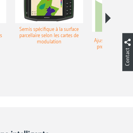
Semis spécifique à la surface
gs
parcellaire selon les cartes de
Ajustement automa
modulation
pression de terrag
Contact
cartes de mod