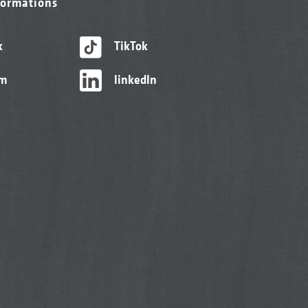
formations
k
TikTok
am
linkedIn