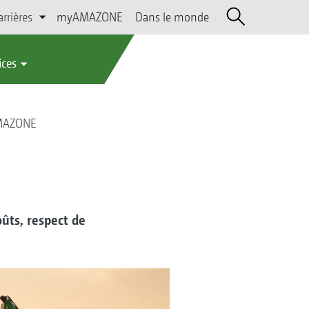
arrières
myAMAZONE
Dans le monde
ices
AMAZONE
oûts, respect de