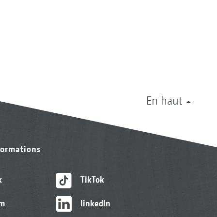
En haut
formations
k
TikTok
am
linkedIn