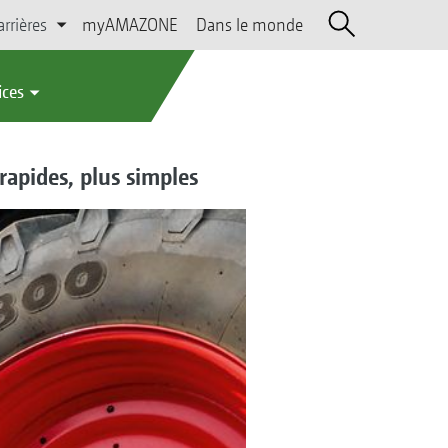
arrières
myAMAZONE
Dans le monde
ices
apides, plus simples