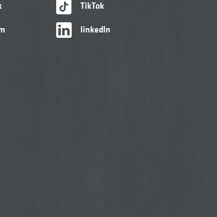
k
TikTok
am
linkedIn