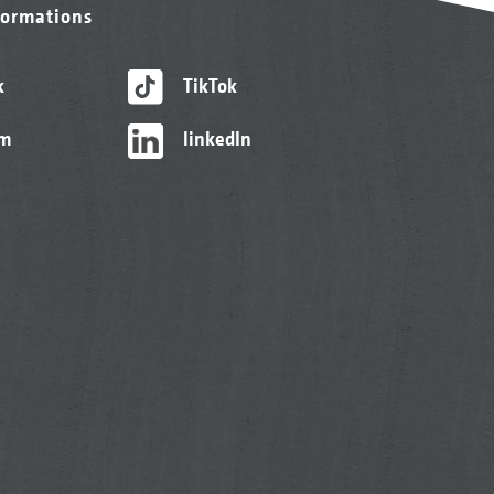
formations
k
TikTok
am
linkedIn