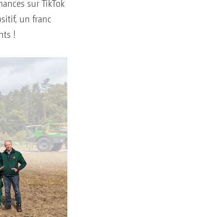
mances sur TikTok
itif, un franc
nts !