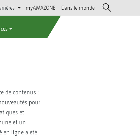
arrières
myAMAZONE
Dans le monde
ices
e de contenus :
 nouveautés pour
atiques et
mune et un
é en ligne a été