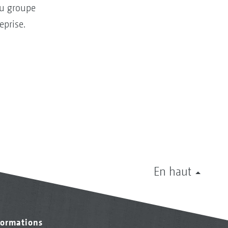
du groupe
eprise.
En haut
formations