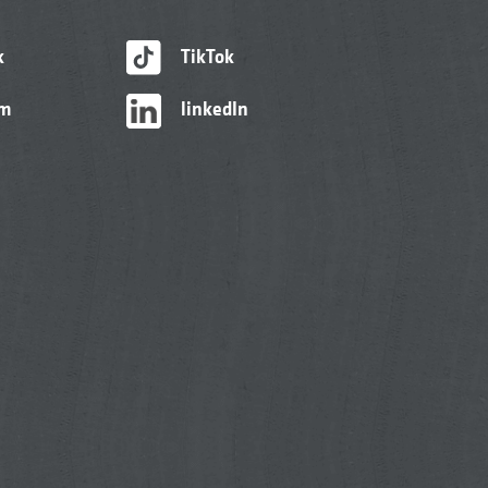
k
TikTok
am
linkedIn