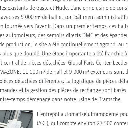
sites existants de Gaste et Hude. L’ancienne usine de cons
avec ses 5 000 m² de hall et son bâtiment administratif s
on tournée vers l'avenir. Dans un premier temps, ces halls
des automoteurs, des semoirs directs DMC et des épandeu
e production, le site a été continuellement agrandi au 
s plus que doublé. Une étape importante a été franchie à 
 central de pièces détachées, Global Parts Center, Leed
MAZONE. 11 000 m² de hall et 9 000 m² extérieurs sont d
ièces détachées différentes. La logistique de pièces dét
ommandes et la gestion des pièces de rechange sont basés 
entre-temps déménagé dans notre usine de Bramsche.
L'entrepôt automatisé ultramoderne pour
(AKL), qui compte environ 27 500 conte