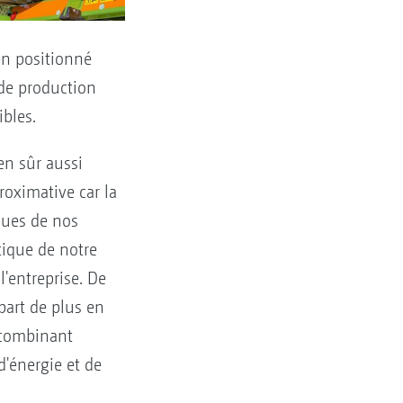
en positionné
 de production
ibles.
en sûr aussi
oximative car la
ques de nos
tique de notre
'entreprise. De
art de plus en
n combinant
d'énergie et de