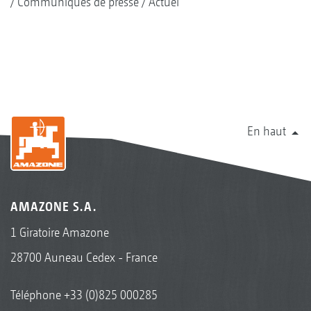
Communiqués de presse
Actuel
En haut
AMAZONE S.A.
1 Giratoire Amazone
28700 Auneau Cedex - France
Téléphone
+33 (0)825 000285