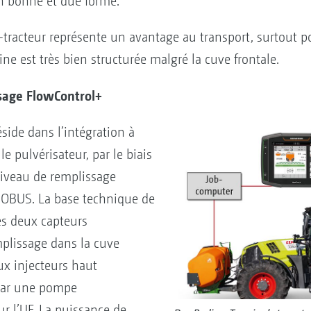
n bonne et due forme.
tracteur représente un avantage au transport, surtout pou
ne est très bien structurée malgré la cuve frontale.
sage FlowControl+
éside dans l’intégration à
e pulvérisateur, par le biais
niveau de remplissage
ISOBUS. La base technique de
es deux capteurs
plissage dans la cuve
eux injecteurs haut
 par une pompe
r l’UF. La puissance de