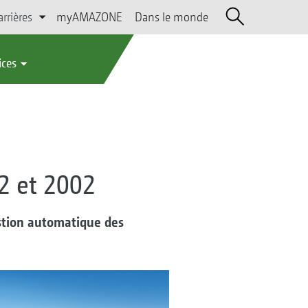
arrières
myAMAZONE
Dans le monde
ices
2 et 2002
stion automatique des