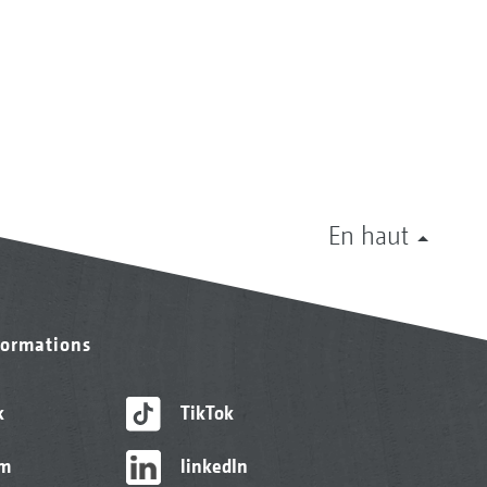
En haut
formations
k
TikTok
am
linkedIn