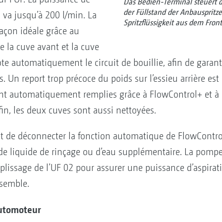
Das Bedien-Terminal steuert de
der Füllstand der Anbauspritz
 va jusqu’à 200 l/min. La
Spritzflüssigkeit aus dem Fro
açon idéale grâce au
 la cuve avant et la cuve
lote automatiquement le circuit de bouillie, afin de gara
. Un report trop précoce du poids sur l’essieu arrière est
nt automatiquement remplies grâce à FlowControl+ et à 
in, les deux cuves sont aussi nettoyées.
e déconnecter la fonction automatique de FlowControl+ e
e liquide de rinçage ou d’eau supplémentaire. La pompe 
lissage de l’UF 02 pour assurer une puissance d’aspira
semble.
automoteur