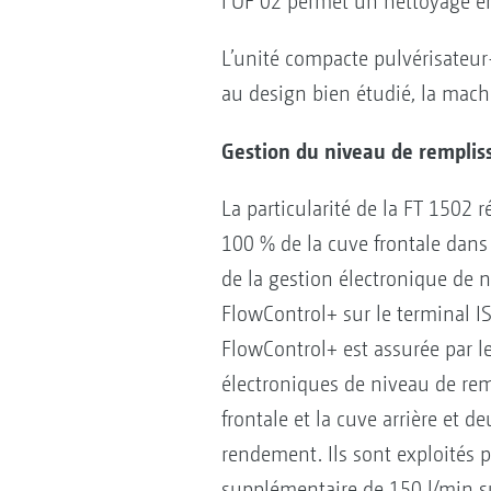
l’UF 02 permet un nettoyage e
L’unité compacte pulvérisateur-
au design bien étudié, la machi
Gestion du niveau de remplis
La particularité de la FT 1502 r
100 % de la cuve frontale dans l
de la gestion électronique de 
FlowControl+ sur le terminal 
FlowControl+ est assurée par l
électroniques de niveau de rem
frontale et la cuve arrière et d
rendement. Ils sont exploités
supplémentaire de 150 l/min su