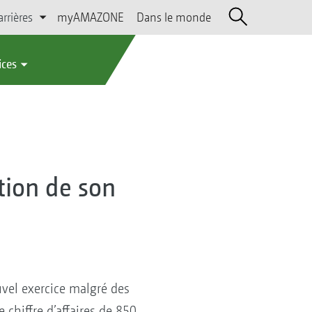
arrières
myAMAZONE
Dans le monde
ices
ion de son
vel exercice malgré des
e chiffre d’affaires de 850