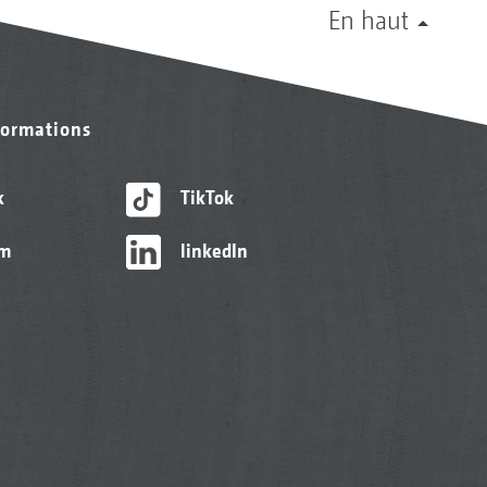
En haut
formations
k
TikTok
am
linkedIn