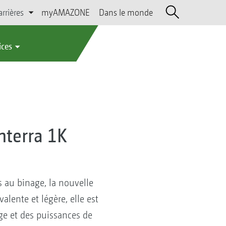
arrières
myAMAZONE
Dans le monde
ices
nterra 1K
au binage, la nouvelle
alente et légère, elle est
ge et des puissances de