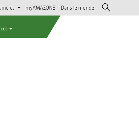
arrières
myAMAZONE
Dans le monde
ices