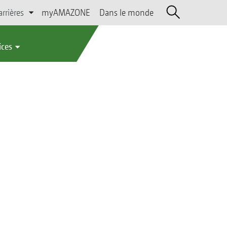
arrières
myAMAZONE
Dans le monde
ices