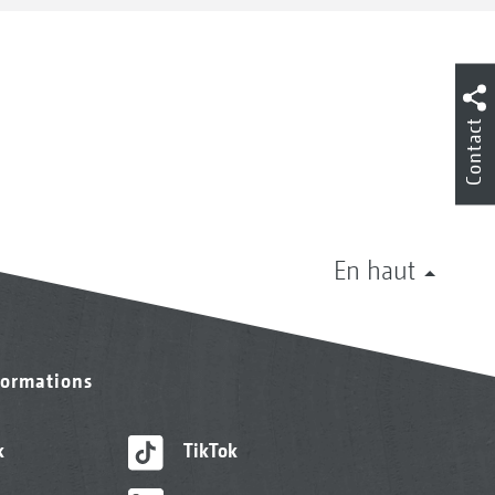
Contact
En haut
formations
k
TikTok