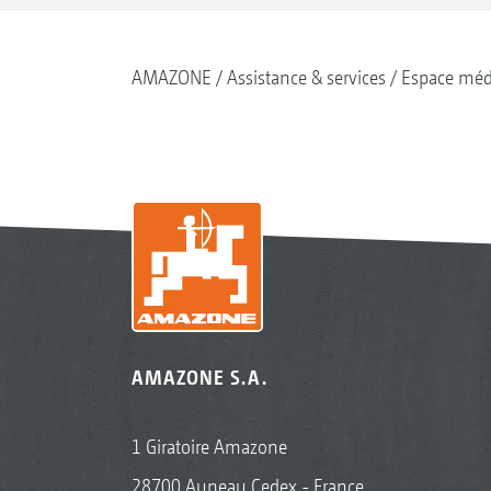
AMAZONE
Assistance & services
Espace méd
AMAZONE S.A.
1 Giratoire Amazone
28700 Auneau Cedex - France