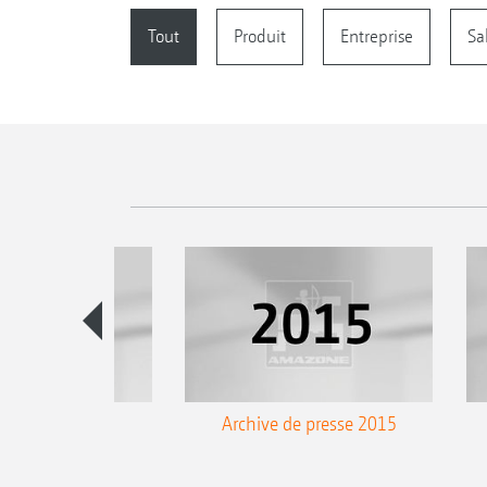
Tout
Produit
Entreprise
Sa
 de presse 2016
Archive de presse 2015