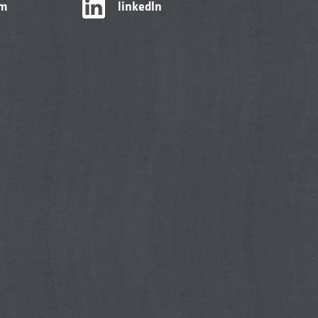
am
linkedIn