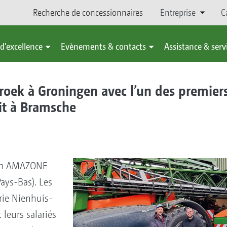
Recherche de concessionnaires
Entreprise
C
d'excellence
Evènements & contacts
Assistance & serv
broek à Groningen avec l’un des premie
it à Bramsche
ium AMAZONE
ays-Bas). Les
rie Nienhuis-
 leurs salariés