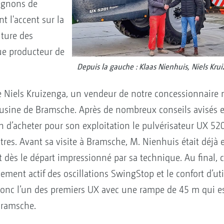
ignons de
t l'accent sur la
lture des
ue producteur de
Depuis la gauche : Klaas Nienhuis, Niels Kru
e Niels Kruizenga, un vendeur de notre concessionnaire 
 usine de Bramsche. Après de nombreux conseils avisés e
ion d’acheter pour son exploitation le pulvérisateur UX 5
s. Avant sa visite à Bramsche, M. Nienhuis était déjà 
ait dès le départ impressionné par sa technique. Au final, 
ment actif des oscillations SwingStop et le confort d’util
nc l’un des premiers UX avec une rampe de 45 m qui est
 Bramsche.