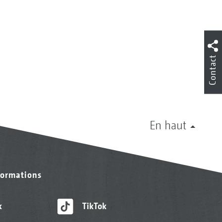
Contact
En haut
formations
k
TikTok