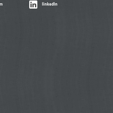
am
linkedIn