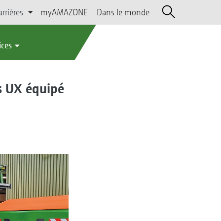
arrières
myAMAZONE
Dans le monde
ices
rs UX équipé