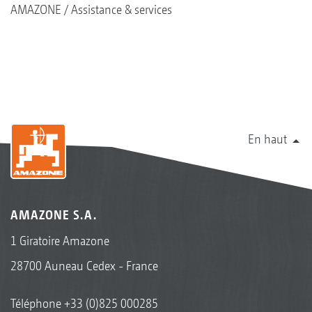
AMAZONE
Assistance & services
En haut
AMAZONE S.A.
1 Giratoire Amazone
28700 Auneau Cedex - France
Téléphone
+33 (0)825 000285