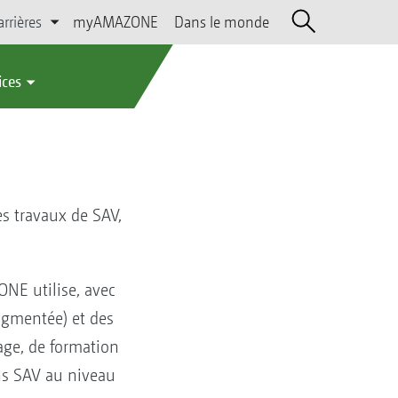
arrières
myAMAZONE
Dans le monde
ices
es travaux de SAV,
NE utilise, avec
augmentée) et des
sage, de formation
ens SAV au niveau