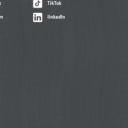
k
TikTok
am
linkedIn