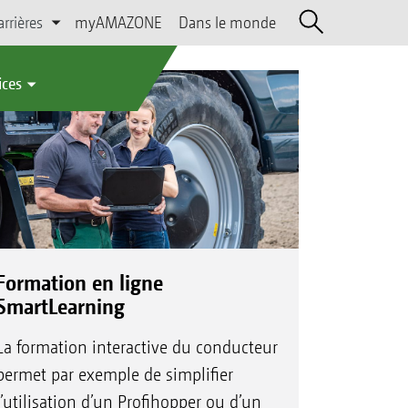
arrières
myAMAZONE
Dans le monde
ices
Formation en ligne
SmartLearning
La formation interactive du conducteur
permet par exemple de simplifier
l’utilisation d’un Profihopper ou d’un