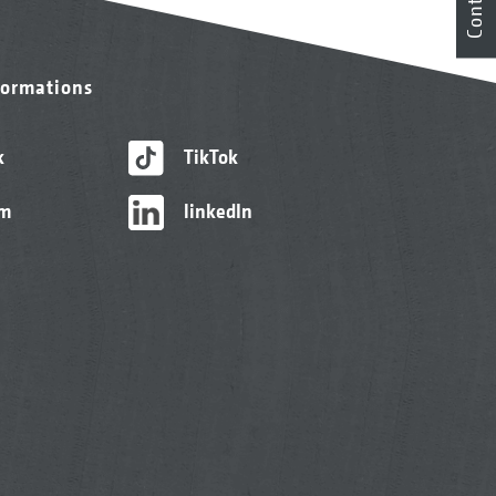
Contact
formations
k
TikTok
am
linkedIn