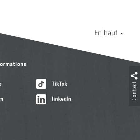
En haut
formations
k
TikTok
Contact
am
linkedIn