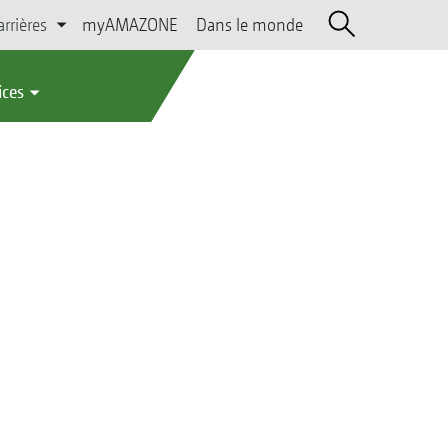
arrières
myAMAZONE
Dans le monde
ices