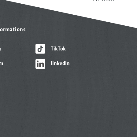
formations
k
TikTok
am
linkedIn