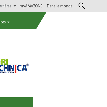
arrières
myAMAZONE
Dans le monde
ices