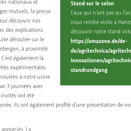
oles nationaux et
Stand sur le salon
ges mutuels, la presse
Ceux qui n'ont pas eu l'o
pour découvrir nos
nous rendre visite à Han
ec des explications
découvrir notre stand virt
uite déroulée sur le
https://amazone.de/de-
mbergen, à proximité
de/agritechnica/agritech
 C’est également là
innovationen/agritechni
lles expérimentales.
standrundgang
roulées à notre usine
ar 3 journées avec
 invités ont été
soirée, ils ont également profité d'une présentation de n
appréciés. La