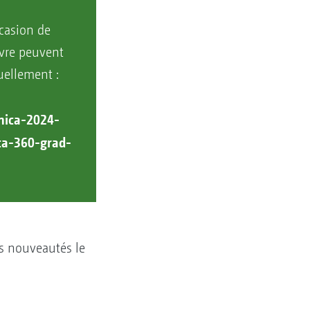
ccasion de
ovre peuvent
uellement :
nica-2024-
ca-360-grad-
os nouveautés le