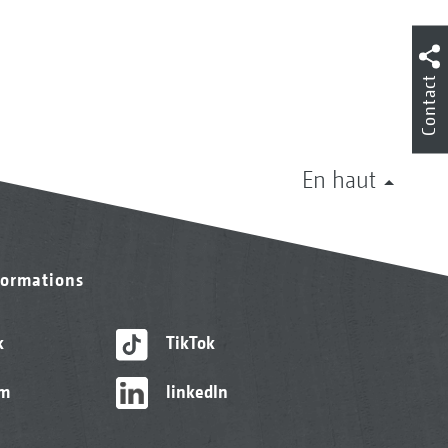
Contact
En haut
formations
k
TikTok
am
linkedIn