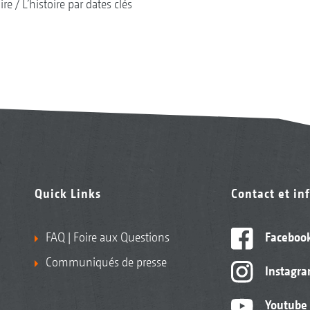
ire
L’histoire par dates clés
Quick Links
Contact et in
FAQ | Foire aux Questions
Faceboo
Communiqués de presse
Instagr
Youtube