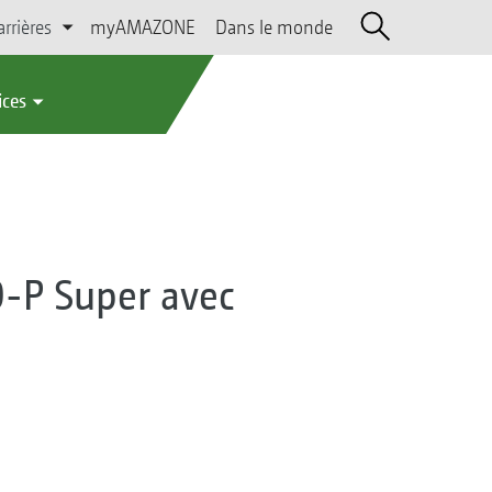
arrières
myAMAZONE
Dans le monde
ices
-P Super avec