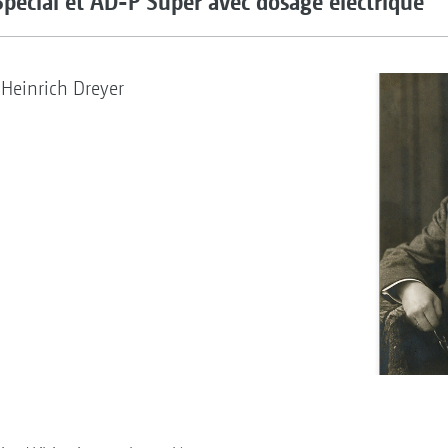
ecial et AD-P Super avec dosage électrique
Heinrich Dreyer