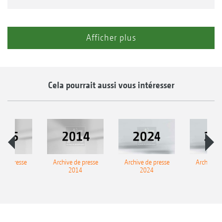
Afficher plus
Cela pourrait aussi vous intéresser
 de presse
Archive de presse
Archive de presse
Archive d
2015
2014
2024
202